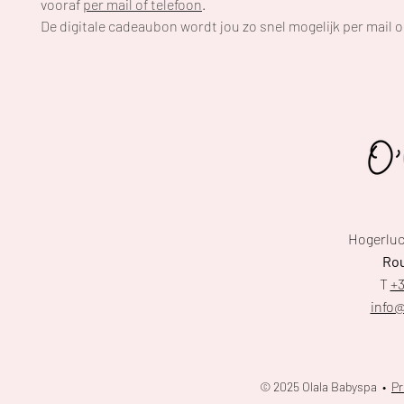
vooraf
per mail of telefoon
.
De digitale cadeaubon wordt jou zo snel mogelijk per mail 
Hogerluc
Rou
T
+3
info@
© 2025 Olala Babyspa •
Pr