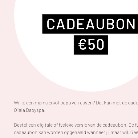
Wil je een mama en/of papa verrassen? Dat kan met de ca
O'lala Babyspa!
Bestel een digitale of fysieke versie van de cadeaubon. De f
cadeaubon kan worden opgehaald wanneer jij maar wil. Geef